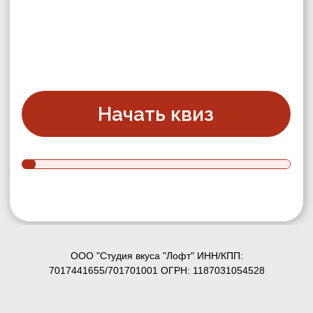
ООО "Студия вкуса "Лофт" ИНН/КПП:
7017441655/701701001 ОГРН: 1187031054528